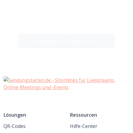
Sie sind nur einen Klick davon entfernt, die
Kontrolle über alle Ihre Links zu
übernehmen, und erzielen sofort bessere
Ergebnisse.
Einloggen/Registrieren
Lösungen
Ressourcen
QR-Codes
Hilfe-Center